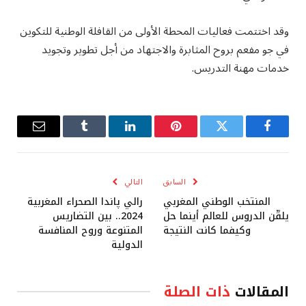
وقد اختتمت فعاليات المحطة الأولى من القافلة الوطنية للتكوين
في جو مفعم بروح المثابرة والاجتهاد من أجل تطوير وتجويد
خدمات مهنة التدريس.
فيسبوك
تويتر
بينتيريست
لينكدإن
Tumblr
البريد
الإلكترو
السابق
التالي
المنتخب الوطني المغربي
رالي پاندا الصحراء المغربية
يلقّن الدروس للعالم أينما حل
2024.. بين التضاريس
وكيفما كانت النتيجة
المتنوعة وروح المنافسة
الدولية
المقالات
ذات الصلة