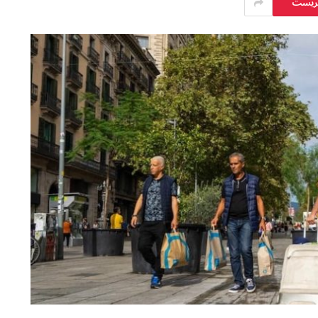
يريست