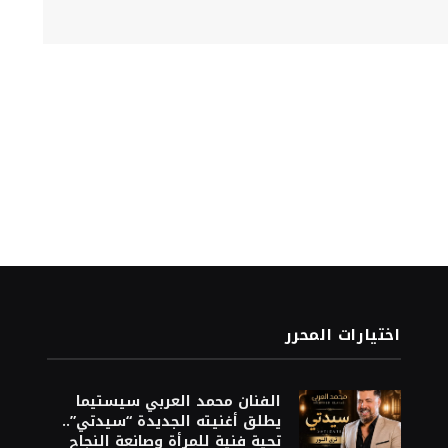
اختيارات المحرر
الفنان محمد العربي سيستيما
يطلق أغنيته الجديدة “سيدتي”..
تحية فنية للمرأة وصانعة النجاح