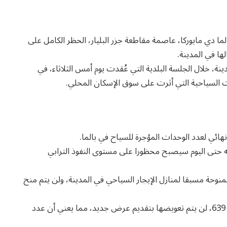
ما دي مايوركا، عاصمة مقاطعة جزر البليار، الحظر الكامل على
ا في المدينة.
ة، خلال الجلسة البلدية التي عُقدت يوم أمس الثلاثاء، في
ت السياحية التي أثرت على سوق الإسكان المحلي.
ائي لعدد الوحدات المؤجرة للسياح في بالما.
ه حتى اليوم سيصبح محظورا على مستوى النفوذ الترابي
التراخيص الممنوحة مسبقا لمنازل الإيجار السياحي في المدينة، ولن يتم منح
و في حال إلغاء أو انتهاء صلاحية إحدى هذه التراخيص الـ 639، لن يتم تعويضها بتقديم عرض جديد، مما يعني أن عدد