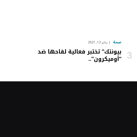
صحة
يناير 13, 2021
بيونتك” تختبر فعالية لقاحها ضد
“أوميكرون”..