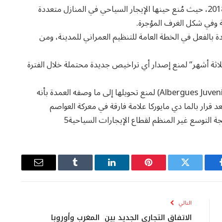
و تأتي هذه الخطوة في أعقاب حظر سابق يعود إلى عام 2018، حيث مُنع حينها الإيجار السياحي في المنازل متعددة
ة وفي شكل الغرف المؤجرة.
 بالفعل في الخطة العامة للتنظيم العمراني للمدينة، ومن
ثلاثة أشهر” لمنع إصدار أي تراخيص جديدة محتملة خلال الفترة
كما ستمتد القيود الجديدة لتشمل دور إيواء الشباب (Albergues Juveniles) لمنع تحويلها إلى ما وصفه العمدة بأنه
 قرار بالما دي مايوركا علامة فارقة في معركة العواصم
ة التوسع غير المنظم لقطاع الإيجارات السياحية5
يسبوك
تويتر
بينتيريست
لينكدإن
Tumblr
البريد
الإلكتروني
التالي
الاتفاق التجاري الجديد بين المغرب وأوروبا