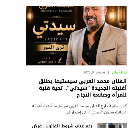
ثقافة وفن
أغسطس 5, 2026
الفنان محمد العربي سيستيما يطلق
أغنيته الجديدة “سيدتي”.. تحية فنية
للمرأة وصانعة النجاح
كاب طنجة طرح الفنان محمد العربي سيستيما أحدث أعماله
الغنائية بعنوان “سيدتي”، في إصدار فني…
رغم غياب شروط القانون.. فرض