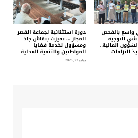
 واسع بالفحص
دورة استثنائية لجماعة القصر
تشي التوجيه
المجاز … تميزت بنقاش جاد
شؤون المالية..
ومسؤول لخدمة قضايا
ذ التزامات
المواطنين والتنمية المحلية
يوليو 23, 2026