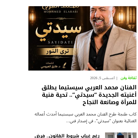
ثقافة وفن
أغسطس 5, 2026
الفنان محمد العربي سيستيما يطلق
أغنيته الجديدة “سيدتي”.. تحية فنية
للمرأة وصانعة النجاح
كاب طنجة طرح الفنان محمد العربي سيستيما أحدث أعماله
الغنائية بعنوان “سيدتي”، في إصدار فني…
رغم غياب شروط القانون.. فرض