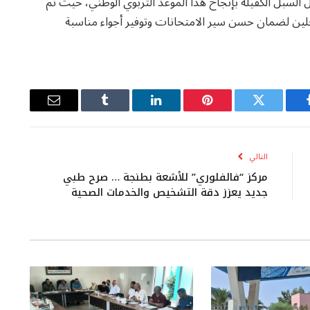
ل السبل الكفيلة بإنجاح هذا الموعد التربوي الوطني، حيث تم
لين لضمان حسن سير الامتحانات وتوفير أجواء مناسبة
يسبوك
تويتر
بينتيريست
لينكدإن
Tumblr
البريد
الإلكتروني
التالي
مركز “فالفلوري” للأشعة بطنجة … صرح طبي
جديد يعزز دقة التشخيص والخدمات الصحية