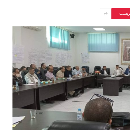
يريست