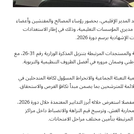
يد المدير الإقليمي، بحضور رؤساء المصالح والمفتشين وأعضاء
 مديري المؤسسات التعليمية، وذلك في إطار الاستعدادات
لإشهادية برسم دورة 2026.
وخصص هذا الاجتماع لتدارس مختلف التدابير التنظيمية والمستجدات المرتبطة بتنزيل المذكرة الوزارية رقم 31-26، مع
لوطني وضمان مروره في أفضل الظروف التنظيمية والتربوية.
مية التعبئة الجماعية والانخراط المسؤول لكافة المتدخلين في
ملائمة للمترشحين بما يضمن مبدأ تكافؤ الفرص والاستحقاق.
من جهته، قدم رئيس المركز الإقليمي للامتحانات عرضا مفصلا استعرض خلاله أبرز التدابير المعتمدة خلال دورة 2026،
محاربة الغش، وترسيخ قيم النزاهة والانضباط داخل مراكز
 المرتبطة بتأمين مختلف مراحل الامتحانات.