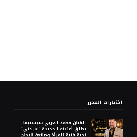
اختيارات المحرر
الفنان محمد العربي سيستيما
يطلق أغنيته الجديدة “سيدتي”..
تحية فنية للمرأة وصانعة النجاح