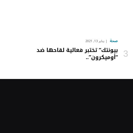
صحة
يناير 13, 2021
بيونتك” تختبر فعالية لقاحها ضد
“أوميكرون”..