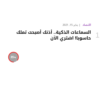
اقتصاد
يناير 15, 2021
السماعات الذكية.. أذنك أصبحت تملك
حاسوبا! اشتري الآن
85