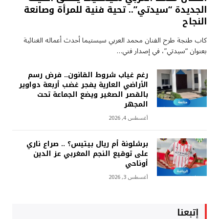
الجديدة “سيدتي”.. تحية فنية للمرأة وصانعة
النجاح
كاب طنجة طرح الفنان محمد العربي سيستيما أحدث أعماله الغنائية
بعنوان “سيدتي”، في إصدار فني…
رغم غياب شروط القانون.. فرض رسم
الأراضي العارية يفجر غضب أربعة دواوير
بالقصر الصغير ويضع الجماعة تحت
المجهر
أغسطس 4, 2026
برشلونة أم ريال بيتيس؟ .. صراع ناري
على توقيع النجم المغربي عز الدين
أوناحي
أغسطس 3, 2026
إتبعنا