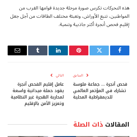
هذه التحركات تكرس صورة مرحلة جديدة قوامها القرب من
المواطنين، تتبع الأوراش، وتعبئة مختلف الطاقات من أجل جعل
إقليم فحص أنجرة أكثر جاذبية وتنمية.
فيسبوك
تويتر
بينتيريست
لينكدإن
Tumblr
البريد
الإلكترو
السابق
التالي
فحص أنجرة … جماعة ملوسة
عامل إقليم الفحص أنجرة
تشارك في المؤتمر العالمي
يقود حملة ميدانية واسعة
للديمقراطية المحلية
لمحاربة الهجرة غير النظامية
وتعزيز الأمن بالإقليم
المقالات
ذات الصلة