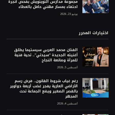
مجموعة مدارس النوينويش بفحص أنجرة
احتفاء بمسار مهني حافل بالعطاء
يونيو 23, 2026
اختيارات المحرر
الفنان محمد العربي سيستيما يطلق
أغنيته الجديدة “سيدتي”.. تحية فنية
للمرأة وصانعة النجاح
أغسطس 5, 2026
رغم غياب شروط القانون.. فرض رسم
الأراضي العارية يفجر غضب أربعة دواوير
بالقصر الصغير ويضع الجماعة تحت
المجهر
أغسطس 4, 2026