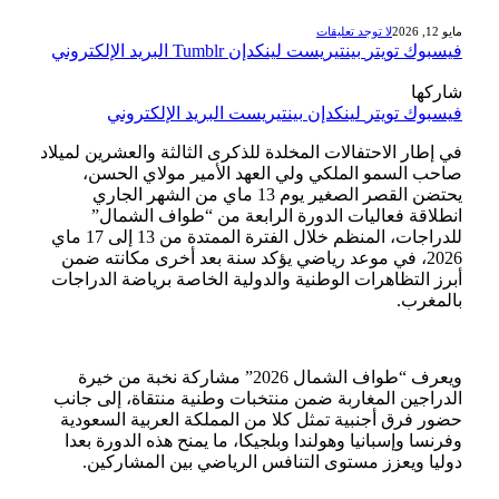
مايو 12, 2026
لا توجد تعليقات
فيسبوك
تويتر
بينتيريست
لينكدإن
Tumblr
البريد الإلكتروني
شاركها
فيسبوك
تويتر
لينكدإن
بينتيريست
البريد الإلكتروني
في إطار الاحتفالات المخلدة للذكرى الثالثة والعشرين لميلاد
صاحب السمو الملكي ولي العهد الأمير مولاي الحسن،
يحتضن القصر الصغير يوم 13 ماي من الشهر الجاري
انطلاقة فعاليات الدورة الرابعة من “طواف الشمال”
للدراجات، المنظم خلال الفترة الممتدة من 13 إلى 17 ماي
2026، في موعد رياضي يؤكد سنة بعد أخرى مكانته ضمن
أبرز التظاهرات الوطنية والدولية الخاصة برياضة الدراجات
بالمغرب.
ويعرف “طواف الشمال 2026” مشاركة نخبة من خيرة
الدراجين المغاربة ضمن منتخبات وطنية منتقاة، إلى جانب
حضور فرق أجنبية تمثل كلا من المملكة العربية السعودية
وفرنسا وإسبانيا وهولندا وبلجيكا، ما يمنح هذه الدورة بعدا
دوليا ويعزز مستوى التنافس الرياضي بين المشاركين.