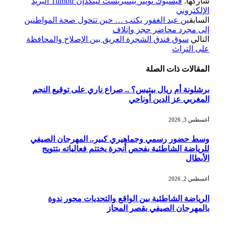
شاركها.
فيسبوك
تويتر
بينتيريست
لينكدإن
Tumblr
البريد
الإلكتروني
السابق
بن عبد الغفور يكتب … حين تتحول صحة المواطنين
إلى مجرد محاضر حجز وإتلاف
التالي
سوق فندق الشجرة العريق بين الإصلاح والمحافظة
على التراث
المقالات
ذات الصلة
برشلونة أم ريال بيتيس؟ .. صراع ناري على توقيع النجم
المغربي عز الدين أوناحي
أغسطس 3, 2026
وسط حضور رسمي وجماهيري كبير.. المهرجان الصيفي
للرياضة الشاطئية بفحص أنجرة يختتم فعالياته بتتويج
الأبطال
أغسطس 2, 2026
الرياضة الشاطئية بين الواقع والتحديات محور ندوة
بالمهرجان الصيفي بقصر المجاز