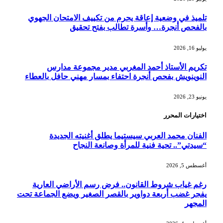
تلميذ في وضعية إعاقة يحرم من تكييف الامتحان الجهوي
بالفحص أنجرة… وأسرة تطالب بفتح تحقيق
يوليو 16, 2026
تكريم الأستاذ أحمد المغربي مدير مجموعة مدارس
النوينويش بفحص أنجرة احتفاء بمسار مهني حافل بالعطاء
يونيو 23, 2026
اختيارات المحرر
الفنان محمد العربي سيستيما يطلق أغنيته الجديدة
“سيدتي”.. تحية فنية للمرأة وصانعة النجاح
أغسطس 5, 2026
رغم غياب شروط القانون.. فرض رسم الأراضي العارية
يفجر غضب أربعة دواوير بالقصر الصغير ويضع الجماعة تحت
المجهر