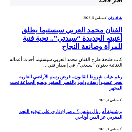
أخبار خاصة
ثقافة وفن
أغسطس 5, 2026
الفنان محمد العربي سيستيما يطلق
أغنيته الجديدة “سيدتي”.. تحية فنية
للمرأة وصانعة النجاح
كاب طنجة طرح الفنان محمد العربي سيستيما أحدث أعماله
الغنائية بعنوان “سيدتي”، في إصدار فني…
رغم غياب شروط القانون.. فرض رسم الأراضي العارية
يفجر غضب أربعة دواوير بالقصر الصغير ويضع الجماعة تحت
المجهر
أغسطس 4, 2026
برشلونة أم ريال بيتيس؟ .. صراع ناري على توقيع النجم
المغربي عز الدين أوناحي
أغسطس 3, 2026