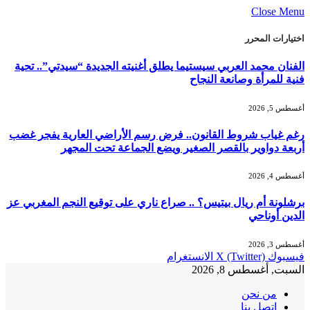
Close Menu
اختيارات المحرر
الفنان محمد العربي سيستيما يطلق أغنيته الجديدة “سيدتي”.. تحية
فنية للمرأة وصانعة النجاح
أغسطس 5, 2026
رغم غياب شروط القانون.. فرض رسم الأراضي العارية يفجر غضب
أربعة دواوير بالقصر الصغير ويضع الجماعة تحت المجهر
أغسطس 4, 2026
برشلونة أم ريال بيتيس؟ .. صراع ناري على توقيع النجم المغربي عز
الدين أوناحي
أغسطس 3, 2026
فيسبوك
X (Twitter)
الانستغرام
السبت, أغسطس 8, 2026
من نحن
إتصل بنا