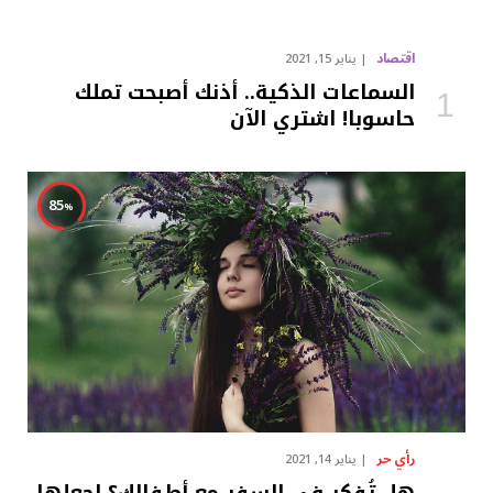
اقتصاد
يناير 15, 2021
السماعات الذكية.. أذنك أصبحت تملك
حاسوبا! اشتري الآن
85
رأي حر
يناير 14, 2021