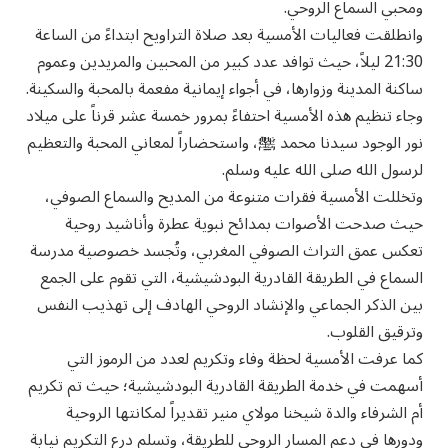
ومحبي السماع الروحي.
وانطلقت فعاليات الأمسية بعد صلاة التراويح ابتداءً من الساعة
21:30 ليلاً، حيث توافد عدد كبير من المحبين والمريدين وعموم
ساكنة المدينة وزوارها، في أجواء إيمانية مفعمة بالمحبة والسكينة.
وجاء تنظيم هذه الأمسية احتفاءً بمرور خمسة عشر قرناً على ميلاد
نور الوجود سيدنا محمد ﷺ، واستحضاراً لمعاني المحبة والتعظيم
لرسول الله صلى الله عليه وسلم.
وتخللت الأمسية فقرات متنوعة من المديح والسماع الصوفي،
حيث صدحت الأصوات بمدائح نبوية عطرة وأناشيد روحية
تعكس عمق التراث الصوفي المغربي، وتُجسد خصوصية مدرسة
السماع في الطريقة القادرية البودشيشية، التي تقوم على الجمع
بين الذكر الجماعي والإنشاد الروحي الهادف إلى تهذيب النفس
وترقيق القلوب.
كما عرفت الأمسية لحظة وفاء وتكريم لعدد من الرموز التي
أسهمت في خدمة الطريقة القادرية البودشيشية؛ حيث تم تكريم
أم الشرفاء والدة شيخنا مولاي منير تقديراً لمكانتها الروحية
ودورها في دعم المسار الروحي للطريقة، وتسلم درع التكريم نيابة