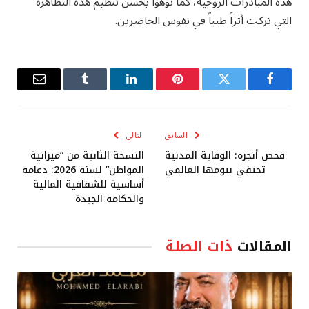
هذه المبادرات الروحية، كما نوهوا بحسن تنظيم هذه التظاهرة
التي تركت أثراً طيباً في نفوس الحاضرين.
فيسبوك
تويتر
بينتيريست
لينكدإن
Tumblr
البريد
الإلكترو
السابق
التالي
فحص أنجرة: الوقاية المدنية
النسخة الثانية من “ميزانية
تحتفي بيومها العالمي
المواطن” لسنة 2026: دعامة
أساسية للشفافية المالية
والحكامة الجيدة
المقالات
ذات الصلة