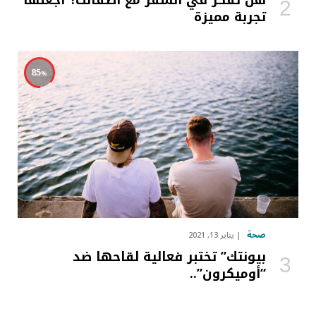
هل تُفكر في السفر مع أطفالك؟ اجعلها
تجربة مميزة
85
صحة
يناير 13, 2021
بيونتك” تختبر فعالية لقاحها ضد
“أوميكرون”..