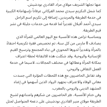
عنها نجلها الشريف مولاي مراد القادري بودشيش.
كما شمل التكريم سيدي محمد الفركاني عرفاناً بإسهاماته الكبيرة
في خدمة الطريقة والمريدين، إضافة إلى تكريم اسم الراحل
سيدي أحمد أفيلال تقديراً لما قدمه من خدمات جليلة في نشر
قيم الطريقة.
وبمناسبة تزامن هذه الأمسية مع اليوم العالمي للمرأة الذي
يصادف 8 مارس من كل سنة، تم تخصيص فقرة تكريمية احتفاءً
بالمرأة وتقديراً لدورها المحوري في بناء المجتمع وترسيخ القيم
الإنسانية والروحية. وقد شكلت هذه الالتفاتة لحظة اعتراف
بمكانة المرأة وعطائها في مختلف المجالات، لاسيما في خدمة
العمل الثقافي والروحي.
وقد تفاعل الحاضرون مع هذه اللحظات المؤثرة التي جسدت
معاني الوفاء والاعتراف بجهود الرواد الذين أسهموا في إغناء
المشهد الديني والروحي بالمغرب.
وفي ختام الأمسية، عبّر الحاضرون عن شكرهم وامتنانهم لشيخ
الطريقة مولاي منير القادري بودشيش على دعمه المتواصل لمثل