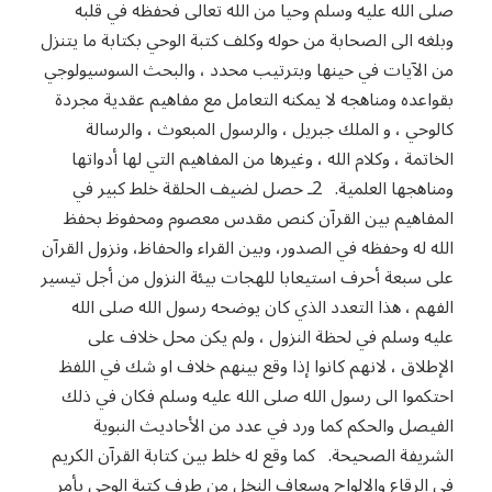
صلى الله عليه وسلم وحيا من الله تعالى فحفظه في قلبه
وبلغه الى الصحابة من حوله وكلف كتبة الوحي بكتابة ما يتنزل
من الآيات في حينها وبترتيب محدد ، والبحث السوسيولوجي
بقواعده ومناهجه لا يمكنه التعامل مع مفاهيم عقدية مجردة
كالوحي ، و الملك جبريل ، والرسول المبعوث ، والرسالة
الخاتمة ، وكلام الله ، وغيرها من المفاهيم التي لها أدواتها
ومناهجها العلمية. 2ـ حصل لضيف الحلقة خلط كبير في
المفاهيم بين القرآن كنص مقدس معصوم ومحفوظ بحفظ
الله له وحفظه في الصدور، وبين القراء والحفاظ، ونزول القرآن
على سبعة أحرف استيعابا للهجات بيئة النزول من أجل تيسير
الفهم ، هذا التعدد الذي كان يوضحه رسول الله صلى الله
عليه وسلم في لحظة النزول ، ولم يكن محل خلاف على
الإطلاق ، لانهم كانوا إذا وقع بينهم خلاف او شك في اللفظ
احتكموا الى رسول الله صلى الله عليه وسلم فكان في ذلك
الفيصل والحكم كما ورد في عدد من الأحاديث النبوية
الشريفة الصحيحة. كما وقع له خلط بين كتابة القرآن الكريم
في الرقاع والالواح وسعاف النخل من طرف كتبة الوحي بأمر