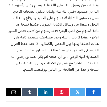
وتكليف من رسول الله صلى الله عليه وسلم وعلى رأسهم عبد
الله بن مسعود رضي الله عنه. وكتابة بعض الصحابة الاخرين
ممن يحسنون الكتابة لأنفسهم على الجلود والرقاع وسعاف
النخل وغيرها من وسائل الكتابة المتوفرة فكتبوا نسخا غير
تامة فمنهم من كتب البقرة فقط ومنهم من كتب بعض السور
الاخرى وهذا لا يعني البتة وجود مصاحف متعددة تامة وان
هناك اختلافا بينها بين النقص والكمال. 3- بعد حفظ القرآن
الكريم في الصدور كان محفوظا في السطور عند عدد من
الصحابة كتبة الوحي ،الى أن جمعه ابو بكر الصديق رضي الله
عنه بعد استشارة مع عمر بن الخطاب رضي الله عنه ، في
نسخة واحدة من الفاتحة الى الناس ووضعت النسخ.
فيسبوك
تويتر
بينتيريست
لينكدإن
Tumblr
البريد
الإلكترو