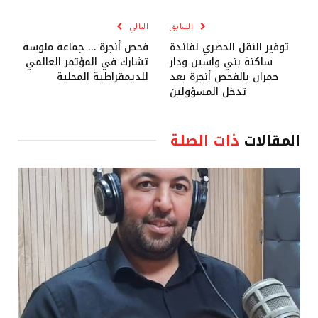
الإلكترو
السابق
التالي
توفير النقل الحضري لفائدة
فحص أنجرة … جماعة ملوسة
ساكنة بني واسين ودار
تشارك في المؤتمر العالمي
حمران بالفحص أنجرة بعد
للديمقراطية المحلية
تدخل المسؤولين
المقالات
ذات الصلة