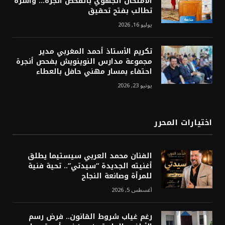
الامتحان الجهوي بالفحص أنجرة… وأسرة
تطالب بفتح تحقيق
يوليو 16, 2026
تكريم الأستاذ أحمد المغربي مدير
مجموعة مدارس النوينويش بفحص أنجرة
احتفاء بمسار مهني حافل بالعطاء
يونيو 23, 2026
اختيارات المحرر
الفنان محمد العربي سيستيما يطلق
أغنيته الجديدة “سيدتي”.. تحية فنية
للمرأة وصانعة النجاح
أغسطس 5, 2026
رغم غياب شروط القانون.. فرض رسم