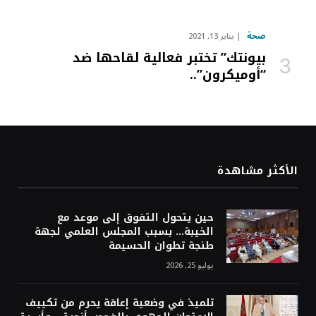
صحة
يناير 13, 2021
بيونتك” تختبر فعالية لقاحها ضد
“أوميكرون”..
الأكثر مشاهدة
حين يتحول التفوق إلى موعد مع
الخيبة… بسبب المجلس العلمي لجهة
طنجة تطوان الحسيمة
يوليو 25, 2026
تلميذ في وضعية إعاقة يحرم من تكييف