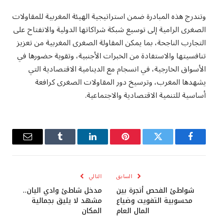
وتندرج هذه المبادرة ضمن استراتيجية الهيئة المغربية للمقاولات
الصغرى الرامية إلى توسيع شبكة شراكاتها الدولية والانفتاح على
التجارب الناجحة، بما يمكن المقاولة الصغرى المغربية من تعزيز
تنافسيتها والاستفادة من الخبرات الأجنبية، وتقوية حضورها في
الأسواق الخارجية، في انسجام مع الدينامية الاقتصادية التي
يشهدها المغرب، وترسيخ دور المقاولات الصغرى كرافعة
أساسية للتنمية الاقتصادية والاجتماعية.
فيسبوك
تويتر
بينتيريست
لينكدإن
Tumblr
البريد
الإلكترو
السابق
التالي
شواطئ الفحص أنجرة بين
مدخل شاطئ وادي اليان..
محسوبية التفويت وضياع
مشهد لا يليق بجمالية
المال العام
المكان