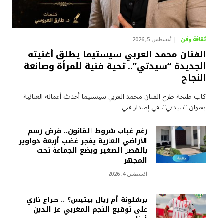
ثقافة وفن
أغسطس 5, 2026
الفنان محمد العربي سيستيما يطلق أغنيته
الجديدة “سيدتي”.. تحية فنية للمرأة وصانعة
النجاح
كاب طنجة طرح الفنان محمد العربي سيستيما أحدث أعماله الغنائية
بعنوان “سيدتي”، في إصدار فني…
رغم غياب شروط القانون.. فرض رسم
الأراضي العارية يفجر غضب أربعة دواوير
بالقصر الصغير ويضع الجماعة تحت
المجهر
أغسطس 4, 2026
برشلونة أم ريال بيتيس؟ .. صراع ناري
على توقيع النجم المغربي عز الدين